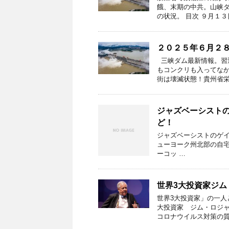
餓、末期の中共。山峡ダ
の状況。 目次 ９月１３
２０２５年６月２
三峡ダム最新情報。習近
もコンクリも入ってなか
街は壊滅状態！貴州省栄
ジャズベーシスト
ど！
ジャズベーシストのゲイ
ューヨーク州北部の自宅で亡く
ーコッ …
世界3大投資家ジム
世界3大投資家」の一人と
大投資家 ジム・ロジャ
コロナウイルス対策の質