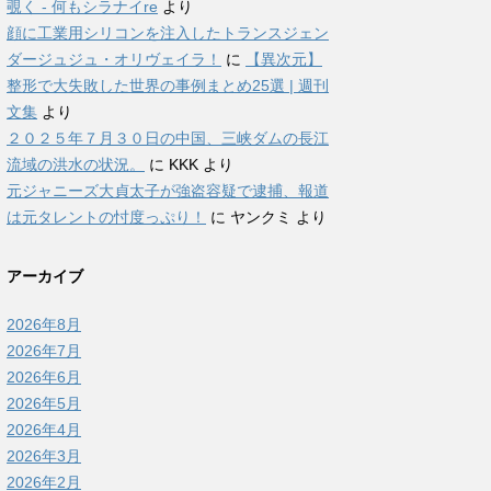
覗く - 何もシラナイre
より
顔に工業用シリコンを注入したトランスジェン
ダージュジュ・オリヴェイラ！
に
【異次元】
整形で大失敗した世界の事例まとめ25選 | 週刊
文集
より
２０２５年７月３０日の中国、三峡ダムの長江
流域の洪水の状況。
に
KKK
より
元ジャニーズ大貞太子が強盗容疑で逮捕、報道
は元タレントの忖度っぷり！
に
ヤンクミ
より
アーカイブ
2026年8月
2026年7月
2026年6月
2026年5月
2026年4月
2026年3月
2026年2月