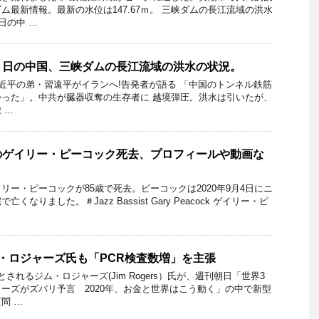
ム最新情報。最新の水位は147.67ｍ。 三峡ダムの長江流域の洪水
日の中 …
８日の中国、三峡ダムの長江流域の洪水の状況。
平の弟・習遠平がイランへ!告発者が語る 「中国のトンネル鉄筋
った」。中共が臓器収奪の生存者に 越境弾圧。洪水は引いたが、
 …
のゲイリー・ピーコック死去、プロフィールや動画な
リー・ピーコックが85歳で死去。ピーコックは2020年9月4日にニ
なりました。＃Jazz Bassist Gary Peacock ゲイリー・ピ
・ロジャーズ氏も「PCR検査数増」を主張
されるジム・ロジャーズ(Jim Rogers）氏が、週刊朝日「世界3
ーズがズバリ予言 2020年、お金と世界はこう動く」の中で新型
問 …