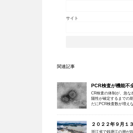
サイト
関連記事
PCR検査が機能不
CR検査の体制が、急な
陽性が確定するまでの
だにPCR検査数が増え
２０２２年９月１
浙江省で銭塘江の潮が吹