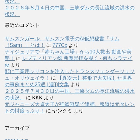
状況。
２０２６年８月４日の中国、三峡ダムの長江流域の洪水の
状況。
最近のコメント
サムスンガール、サムスン電子のAI仮想秘書「サム
（Sam）」とは！
に
777Cx
より
ナイジェリアで「赤ちゃん工場」から10人救出 動画や実
態！
に
レプティリアン⑬ 悪魔崇拝を覗く - 何もシラナイ
re
より
顔に工業用シリコンを注入したトランスジェンダージュジ
ュ・オリヴェイラ！
に
【異次元】整形で大失敗した世界
の事例まとめ25選 | 週刊文集
より
２０２５年７月３０日の中国、三峡ダムの長江流域の洪水
の状況。
に
KKK
より
元ジャニーズ大貞太子が強盗容疑で逮捕、報道は元タレン
トの忖度っぷり！
に
ヤンクミ
より
アーカイブ