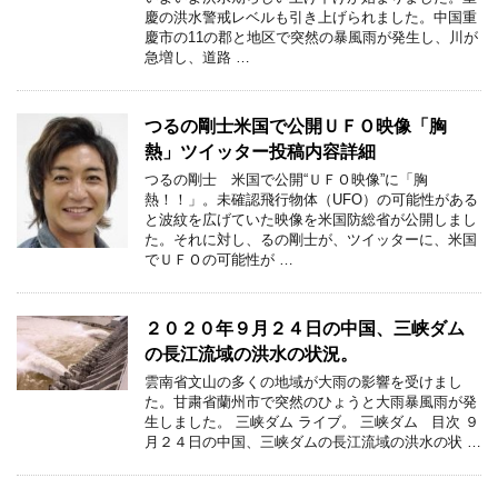
慶の洪水警戒レベルも引き上げられました。中国重
慶市の11の郡と地区で突然の暴風雨が発生し、川が
急増し、道路 …
つるの剛士米国で公開ＵＦＯ映像「胸
熱」ツイッター投稿内容詳細
つるの剛士 米国で公開“ＵＦＯ映像”に「胸
熱！！」。未確認飛行物体（UFO）の可能性がある
と波紋を広げていた映像を米国防総省が公開しまし
た。それに対し、るの剛士が、ツイッターに、米国
でＵＦＯの可能性が …
２０２０年９月２４日の中国、三峡ダム
の長江流域の洪水の状況。
雲南省文山の多くの地域が大雨の影響を受けまし
た。甘粛省蘭州市で突然のひょうと大雨暴風雨が発
生しました。 三峡ダム ライブ。 三峡ダム 目次 ９
月２４日の中国、三峡ダムの長江流域の洪水の状 …