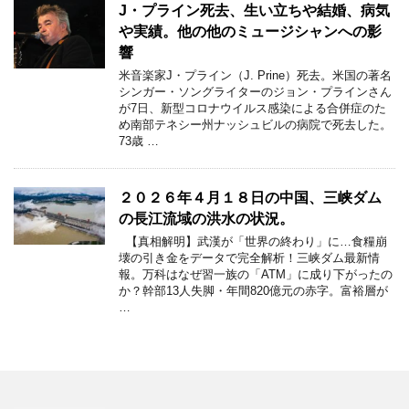
J・プライン死去、生い立ちや結婚、病気
や実績。他の他のミュージシャンへの影
響
米音楽家J・プライン（J. Prine）死去。米国の著名
シンガー・ソングライターのジョン・プラインさん
が7日、新型コロナウイルス感染による合併症のた
め南部テネシー州ナッシュビルの病院で死去した。
73歳 …
２０２６年４月１８日の中国、三峡ダム
の長江流域の洪水の状況。
【真相解明】武漢が「世界の終わり」に…食糧崩
壊の引き金をデータで完全解析！三峡ダム最新情
報。万科はなぜ習一族の「ATM」に成り下がったの
か？幹部13人失脚・年間820億元の赤字。富裕層が
…