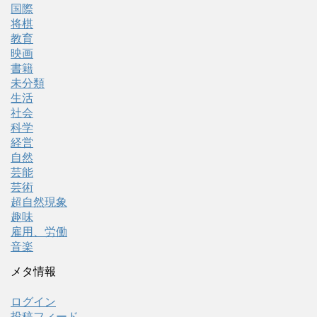
国際
将棋
教育
映画
書籍
未分類
生活
社会
科学
経営
自然
芸能
芸術
超自然現象
趣味
雇用、労働
音楽
メタ情報
ログイン
投稿フィード