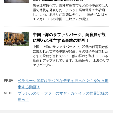
黒竜江省綏化市、吉林省長春市などの小中高校は大
雪で休校を発表した。チベット高速道路で土砂崩
れ、大雨、地滑りが頻繁に発生。 三峡ダム 目次
１２月０８日の中国、三峡ダムの長江 …
中国上海のサファリパーク、飼育員が熊
に襲われ死亡する事故の動画！
中国・上海のサファリパークで、20代の飼育員が熊
に襲われ死亡する事故が発生。その様子を目撃した
とする投稿がされていて、熊の群れが集まっている
動画もアップされています。動画紹介。 上海のサフ
ァリパークの …
PREV
ベラルーシ警察は平和的なデモを行った女性を次々拘
束する動画！
NEXT
ブラジルのサーファーのマヤ・ガベイラの世界記録の
動画！