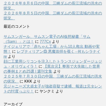
２０２６年８月６日の中国、三峡ダムの長江流域の洪水の
状況。
２０２６年８月５日の中国、三峡ダムの長江流域の洪水の
状況。
最近のコメント
サムスンガール、サムスン電子のAI仮想秘書「サム
（Sam）」とは！
に
777Cx
より
ナイジェリアで「赤ちゃん工場」から10人救出 動画や実
態！
に
レプティリアン⑬ 悪魔崇拝を覗く - 何もシラナイ
re
より
顔に工業用シリコンを注入したトランスジェンダージュジ
ュ・オリヴェイラ！
に
【異次元】整形で大失敗した世界
の事例まとめ25選 | 週刊文集
より
２０２５年７月３０日の中国、三峡ダムの長江流域の洪水
の状況。
に
KKK
より
元ジャニーズ大貞太子が強盗容疑で逮捕、報道は元タレン
トの忖度っぷり！
に
ヤンクミ
より
アーカイブ