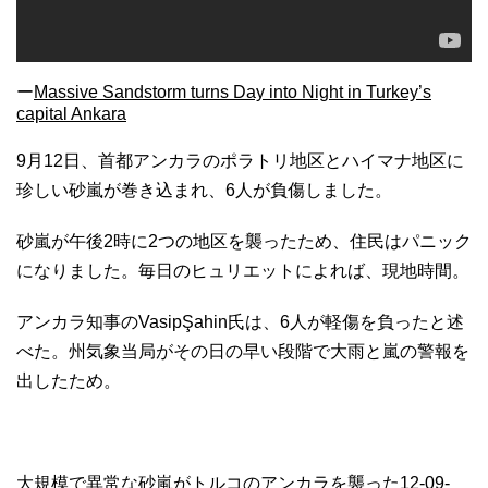
ー
Massive Sandstorm turns Day into Night in Turkey’s
capital Ankara
9月12日、首都アンカラのポラトリ地区とハイマナ地区に
珍しい砂嵐が巻き込まれ、6人が負傷しました。
砂嵐が午後2時に2つの地区を襲ったため、住民はパニック
になりました。毎日のヒュリエットによれば、現地時間。
アンカラ知事のVasipŞahin氏は、6人が軽傷を負ったと述
べた。州気象当局がその日の早い段階で大雨と嵐の警報を
出したため。
大規模で異常な砂嵐がトルコのアンカラを襲った12-09-