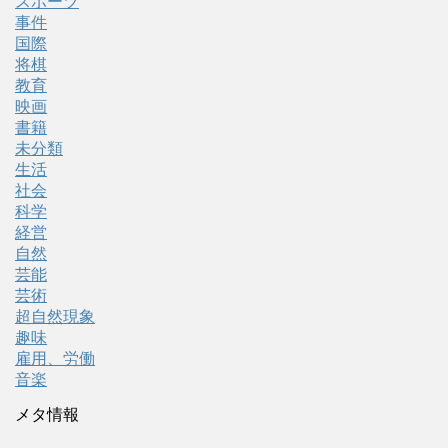
スポーツ
事件
国際
将棋
教育
映画
書籍
未分類
生活
社会
科学
経営
自然
芸能
芸術
超自然現象
趣味
雇用、労働
音楽
メタ情報