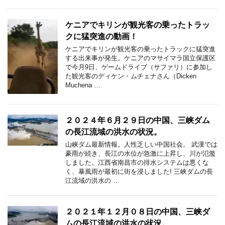
ケニアでキリンが観光客の乗ったトラッ
クに猛突進の動画！
ケニアでキリンが観光客の乗ったトラックに猛突進
する出来事が発生。ケニアのマサイマラ国立保護区
で今月9日、ゲームドライブ（サファリ）に参加し
た観光客のディケン・ムチェナさん（Dicken
Muchena …
２０２４年６月２９日の中国、三峡ダム
の長江流域の洪水の状況。
山峡ダム最新情報。人性乏しい中国社会。 武漢では
豪雨が続き、長江の水位が急激に上昇し、川が氾濫
しました。江西省南昌市の排水システムは悪くな
く、暴風雨が最初に街を浸しました! 三峡ダムの長
江流域の洪水の …
２０２１年１２月０８日の中国、三峡ダ
ムの長江流域の洪水の状況。