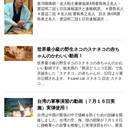
第78期将棋・名人戦七番勝負第4局豊島将之名人・
渡辺明二冠１日目速報講評と速報棋譜。 ＃豊島名人
＃渡辺二冠 ＃名人戦 豊島将之名人 目次 第4局豊
島将之名人・渡辺明二冠１日目速報講評 …
世界最小級の野生ネコのスナネコの赤ち
ゃんのかわいい動画！
世界最小級の野生ネコのスナネコの赤ちゃんのかわ
いい動画です。栃木県の『那須どうぶつ王国』で先
月誕生した「スナネコ」の赤ちゃんが、12日より展
示公開されます。＃sand cat スナネコ 目次 スナネ
コ …
台湾の軍事演習の動画（７月１６日実
施）実弾使用！
台湾は中国の緊張の中で侵略を防ぐための訓練を開
催しました。台湾の空、海、陸の部隊が７月１６日
に侵略軍への反撃を模擬した実弾演習を行い、蔡英