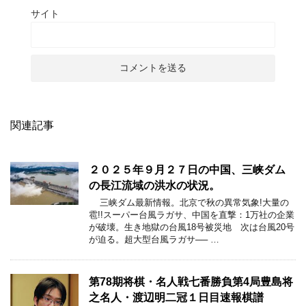
サイト
関連記事
２０２５年９月２７日の中国、三峡ダム
の長江流域の洪水の状況。
三峡ダム最新情報。北京で秋の異常気象!大量の
雹!!スーパー台風ラガサ、中国を直撃：1万社の企業
が破壊。生き地獄の台風18号被災地 次は台風20号
が迫る。超大型台風ラガサ── …
第78期将棋・名人戦七番勝負第4局豊島将
之名人・渡辺明二冠１日目速報棋譜