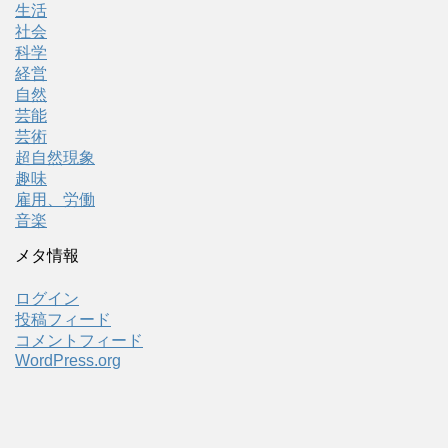
生活
社会
科学
経営
自然
芸能
芸術
超自然現象
趣味
雇用、労働
音楽
メタ情報
ログイン
投稿フィード
コメントフィード
WordPress.org