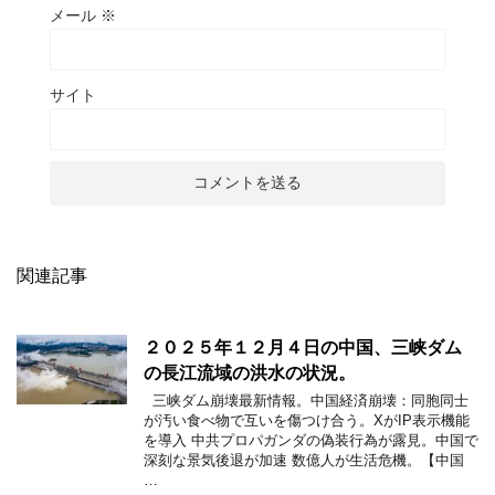
メール
※
サイト
関連記事
２０２５年１２月４日の中国、三峡ダム
の長江流域の洪水の状況。
三峡ダム崩壊最新情報。中国経済崩壊：同胞同士
が汚い食べ物で互いを傷つけ合う。XがIP表示機能
を導入 中共プロパガンダの偽装行為が露見。中国で
深刻な景気後退が加速 数億人が生活危機。【中国
…