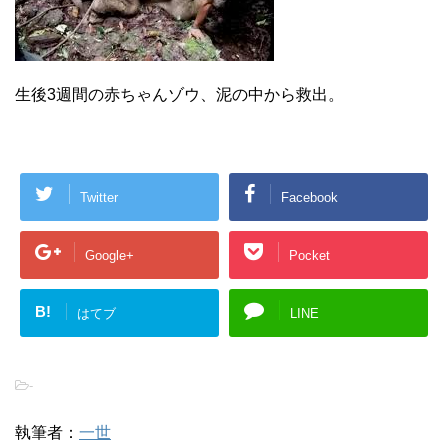
生後3週間の赤ちゃんゾウ、泥の中から救出。
Twitter
Facebook
Google+
Pocket
B!
はてブ
LINE
-
執筆者：
一世