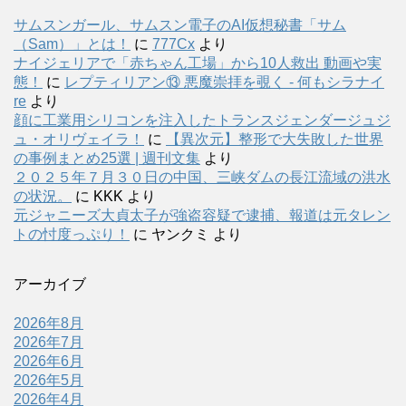
サムスンガール、サムスン電子のAI仮想秘書「サム
（Sam）」とは！
に
777Cx
より
ナイジェリアで「赤ちゃん工場」から10人救出 動画や実
態！
に
レプティリアン⑬ 悪魔崇拝を覗く - 何もシラナイ
re
より
顔に工業用シリコンを注入したトランスジェンダージュジ
ュ・オリヴェイラ！
に
【異次元】整形で大失敗した世界
の事例まとめ25選 | 週刊文集
より
２０２５年７月３０日の中国、三峡ダムの長江流域の洪水
の状況。
に
KKK
より
元ジャニーズ大貞太子が強盗容疑で逮捕、報道は元タレン
トの忖度っぷり！
に
ヤンクミ
より
アーカイブ
2026年8月
2026年7月
2026年6月
2026年5月
2026年4月