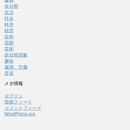
書籍
未分類
生活
社会
科学
経営
自然
芸能
芸術
超自然現象
趣味
雇用、労働
音楽
メタ情報
ログイン
投稿フィード
コメントフィード
WordPress.org