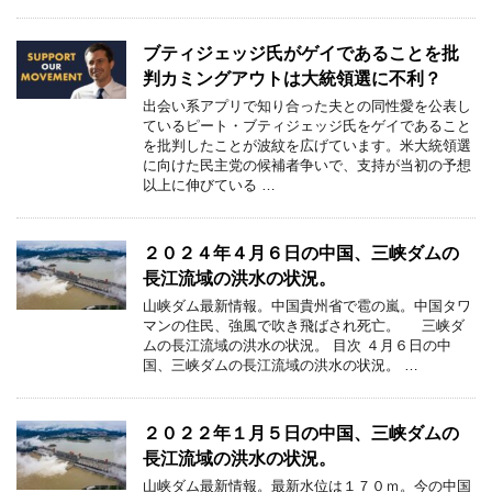
ブティジェッジ氏がゲイであることを批
判カミングアウトは大統領選に不利？
出会い系アプリで知り合った夫との同性愛を公表し
ているピート・ブティジェッジ氏をゲイであること
を批判したことが波紋を広げています。米大統領選
に向けた民主党の候補者争いで、支持が当初の予想
以上に伸びている …
２０２４年４月６日の中国、三峡ダムの
長江流域の洪水の状況。
山峡ダム最新情報。中国貴州省で雹の嵐。中国タワ
マンの住民、強風で吹き飛ばされ死亡。 三峡ダ
ムの長江流域の洪水の状況。 目次 ４月６日の中
国、三峡ダムの長江流域の洪水の状況。 …
２０２２年１月５日の中国、三峡ダムの
長江流域の洪水の状況。
山峡ダム最新情報。最新水位は１７０ｍ。今の中国