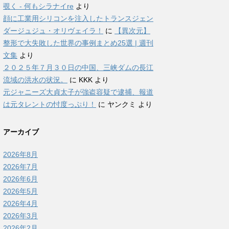
覗く - 何もシラナイre
より
顔に工業用シリコンを注入したトランスジェン
ダージュジュ・オリヴェイラ！
に
【異次元】
整形で大失敗した世界の事例まとめ25選 | 週刊
文集
より
２０２５年７月３０日の中国、三峡ダムの長江
流域の洪水の状況。
に
KKK
より
元ジャニーズ大貞太子が強盗容疑で逮捕、報道
は元タレントの忖度っぷり！
に
ヤンクミ
より
アーカイブ
2026年8月
2026年7月
2026年6月
2026年5月
2026年4月
2026年3月
2026年2月