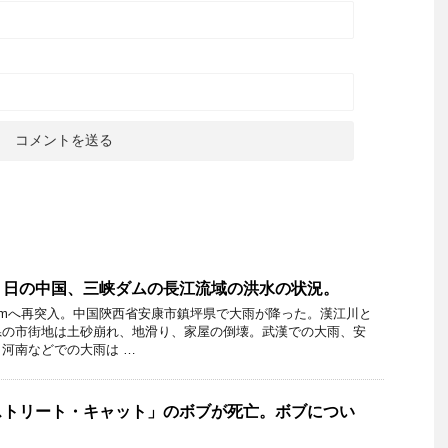
１日の中国、三峡ダムの長江流域の洪水の状況。
6mへ再突入。中国陝西省安康市鎮坪県で大雨が降った。漢江川と
県の市街地は土砂崩れ、地滑り、家屋の倒壊。武漢での大雨、安
河南などでの大雨は …
ストリート・キャット」のボブが死亡。ボブについ