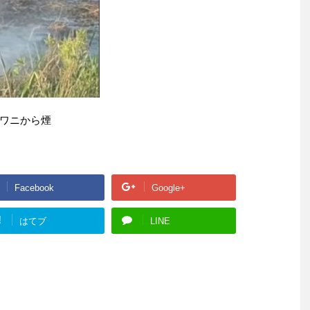
ワニから煙
Facebook
Google+
!
はてブ
LINE