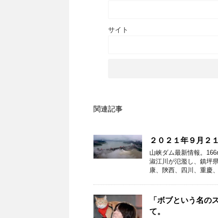
サイト
関連記事
２０２１年９月２
山峡ダム最新情報。16
淑江川が氾濫し、鎮坪
康、陝西、四川、重慶、
「ボブという名の
て。