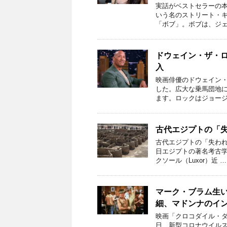
実話がベストセラーの本
いう名のストリート・
「ボブ」。ボブは、ジェ
ドウェイン・ザ・ロ
入
映画俳優のドウェイン・
した。広大な乗馬団地に
ます。ロックはジョージ
古代エジプトの「失
古代エジプトの「失われ
日エジプトの著名考古学者
クソール（Luxor）近 …
マーク・ブラム生
細、マドンナのイ
映画「クロコダイル・
日、新型コロナウイル