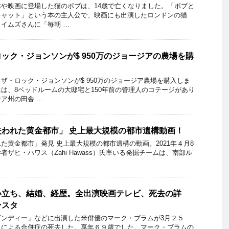
や映画に登場した猫のボブは、14歳で亡くなりました。「ボブと
キャット」という本の主人公で、映画にも出演したロンドンの猫
イムズさんに「毎朝 …
ック・ジョンソンが$ 950万のジョージアの農場を購
ザ・ロック・ジョンソンが$ 950万のジョージア農場を購入しま
は、8ベッドルームの大邸宅と150年前の管理人のコテージがあり
ア州の田舎 …
われた黄金都市」 史上最大規模の都市遺構動画！
た黄金都市」発見 史上最大規模の都市遺構の動画。2021年４月8
ザヒ・ハワス（Zahi Hawass）氏率いる発掘チームは、南部ル
い立ち、結婚、経歴。全出演映画テレビ、死去の詳
ンスタ
ダンディー」などに出演した米俳優のマーク・ブラムが3月２５
スによる合併症の死去した。享年６９歳でした。マーク・ブラムの