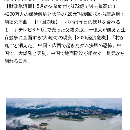
【財政氷河期】5月の失業給付が172億で過去最高に！
4200万人の保険解約と大学の“20元”強制回収から読み解く
崩壊の序曲。【中国崩壊】「パパは昨日の残りを食べる
よ…」テレビを50元で売った父親の涙。一億人が飢えと生
存競争に直面する“大淘汰”の現実【2026経済危機】「村が
丸ごと消えた」 中国・広西で起きたダム決壊の恐怖。中
国で、大爆発と天災。中国で地面陥没が相次ぐ 足元から
崩れる日常。