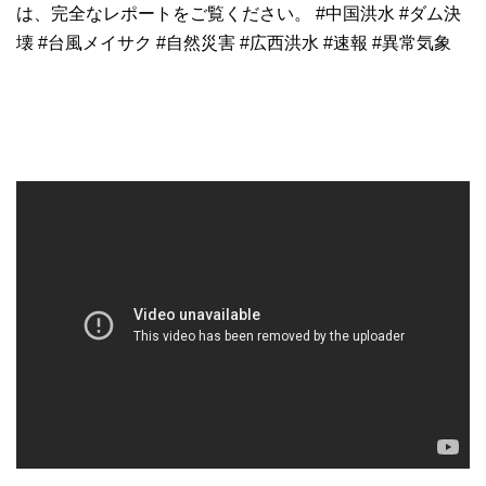
は、完全なレポートをご覧ください。 #中国洪水 #ダム決
壊 #台風メイサク #自然災害 #広西洪水 #速報 #異常気象