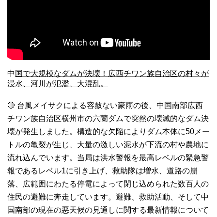
中
国で大規模なダムが決壊！広西チワン族自治区の村々が
浸水、河川が氾濫、大混乱。
🔴 台風メイサクによる容赦ない豪雨の後、中国南部広西
チワン族自治区横州市の六蘭ダムで突然の壊滅的なダム決
壊が発生しました。構造的な欠陥によりダム本体に50メー
トルの亀裂が生じ、大量の激しい泥水が下流の村や農地に
流れ込んでいます。当局は洪水警報を最高レベルの緊急警
報であるレベル1に引き上げ、救助隊は増水、道路の崩
落、広範囲にわたる停電によって閉じ込められた数百人の
住民の避難に奔走しています。避難、救助活動、そして中
国南部の現在の悪天候の見通しに関する最新情報について