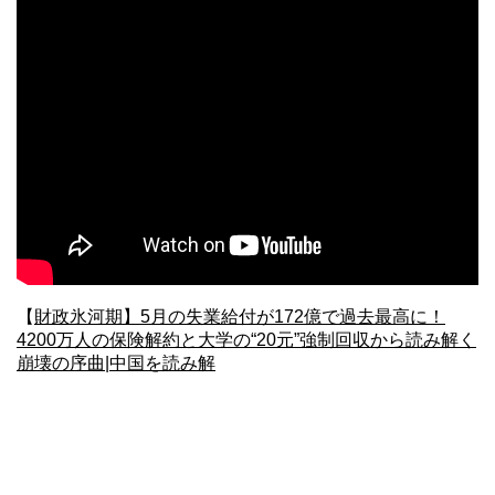
【
財政氷河期】5月の失業給付が172億で過去最高に！
4200万人の保険解約と大学の“20元”強制回収から読み解く
崩壊の序曲|中国を読み解