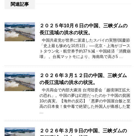
関連記事
２０２５年10月６日の中国、三峡ダムの
長江流域の洪水の状況。
中国共産党が世界に派遣したスパイの実態!国慶節
「史上最も惨めな10月1日」──北京・上海がゴース
トタウン化・航空券予約37％減・中国経済「消費崩
壊」 。台風マットモにより、海南島で高さ5 …
２０２６年３月１２日の中国、三峡ダム
の長江流域の洪水の状況。
中共両会で内部大粛清 台湾陸委会「越境弾圧拡大
の恐れ」。中国の夢は幻想だったのか？中国の貧困
10の真実。【海外の反応】「悪夢の中国屋台飯と至
高の日本食！食中毒で絶望した外国人が痛感した驚
…
２０２６年３月９日の中国、三峡ダムの