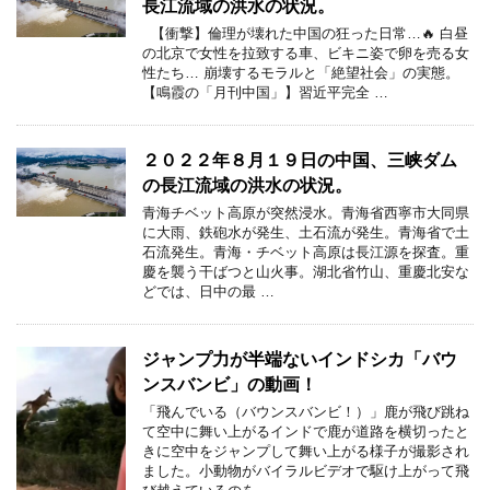
長江流域の洪水の状況。
【衝撃】倫理が壊れた中国の狂った日常…🔥 白昼
の北京で女性を拉致する車、ビキニ姿で卵を売る女
性たち… 崩壊するモラルと「絶望社会」の実態。
【鳴霞の「月刊中国」】習近平完全 …
２０２２年８月１９日の中国、三峡ダム
の長江流域の洪水の状況。
青海チベット高原が突然浸水。青海省西寧市大同県
に大雨、鉄砲水が発生、土石流が発生。青海省で土
石流発生。青海・チベット高原は長江源を探査。重
慶を襲う干ばつと山火事。湖北省竹山、重慶北安な
どでは、日中の最 …
ジャンプ力が半端ないインドシカ「バウ
ンスバンビ」の動画！
「飛んでいる（バウンスバンビ！）」鹿が飛び跳ね
て空中に舞い上がるインドで鹿が道路を横切ったと
きに空中をジャンプして舞い上がる様子が撮影され
ました。小動物がバイラルビデオで駆け上がって飛