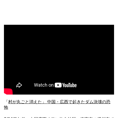
「
村が丸ごと消えた」 中国・広西で起きたダム決壊の恐
怖