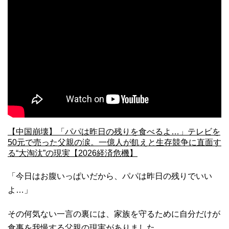
【中国崩壊】「パパは昨日の残りを食べるよ…」テレビを
50元で売った父親の涙。一億人が飢えと生存競争に直面す
る“大淘汰”の現実【2026経済危機】
「今日はお腹いっぱいだから、パパは昨日の残りでいい
よ…」
その何気ない一言の裏には、家族を守るために自分だけが
食事を我慢する父親の現実がありました。