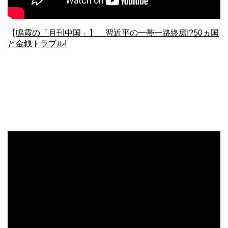
【
鳴霞の「月刊中国」】 習近平の一帯一路終焉!?50ヵ国
と金銭トラブル!