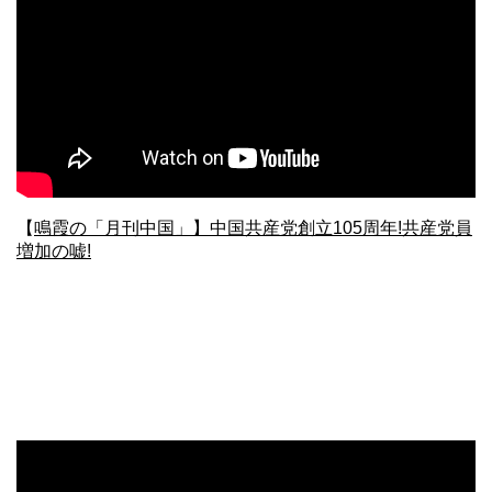
【
鳴霞の「月刊中国」】中国共産党創立105周年!共産党員
増加の嘘!