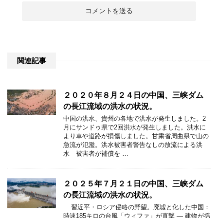
関連記事
２０２０年８月２４日の中国、三峡ダム
の長江流域の洪水の状況。
中国の洪水、貴州の各地で洪水が発生しました。2
月にサンドゥ県で2回洪水が発生しました。洪水に
より車や道路が損傷しました。甘粛省周曲県で山の
急流が氾濫。洪水被害者警告なしの放流による洪
水 被害者が補償を …
２０２５年７月２１日の中国、三峡ダム
の長江流域の洪水の状況。
習近平・ロシア侵略の野望。廃墟と化した中国：
時速185キロの台風「ウィファ」が直撃 ― 建物が揺