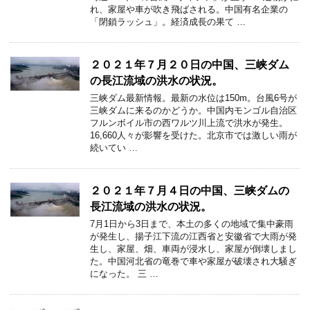
れ、家屋や車が吹き飛ばされる。中国有名企業の
「閉鎖ラッシュ」。経済成長の果て …
２０２１年７月２０日の中国、三峡ダム
の長江流域の洪水の状況。
三峡ダム最新情報。最新の水位は150m。台風6号が
三峡ダムに来るのかどうか。中国内モンゴル自治区
フルンボイル市の西ワルツ川上流で洪水が発生。
16,660人々が影響を受けた。北京市では激しい雨が
続いてい …
２０２１年７月４日の中国、三峡ダムの
長江流域の洪水の状況。
7月1日から3日まで、本土の多くの地域で集中豪雨
が発生し、揚子江下流の江西省と安徽省で大雨が発
生し、家屋、畑、車両が浸水し、家屋が倒壊しまし
た。中国河北省の竜巻で車や家屋が破壊され大騒ぎ
になった。 三 …