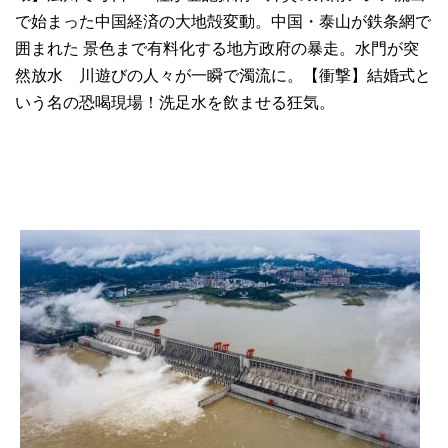
で始まった中国経済の大地殻変動。中国・泰山が鉄条網で
囲まれた 景色まで有料化する地方政府の暴走。水門が突
然放水 川遊びの人々が一瞬で濁流に。【衝撃】結婚式と
いう名の恐喝現場！洗足水を飲ませる狂気。