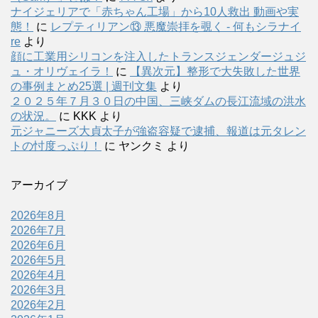
ナイジェリアで「赤ちゃん工場」から10人救出 動画や実
態！
に
レプティリアン⑬ 悪魔崇拝を覗く - 何もシラナイ
re
より
顔に工業用シリコンを注入したトランスジェンダージュジ
ュ・オリヴェイラ！
に
【異次元】整形で大失敗した世界
の事例まとめ25選 | 週刊文集
より
２０２５年７月３０日の中国、三峡ダムの長江流域の洪水
の状況。
に
KKK
より
元ジャニーズ大貞太子が強盗容疑で逮捕、報道は元タレン
トの忖度っぷり！
に
ヤンクミ
より
アーカイブ
2026年8月
2026年7月
2026年6月
2026年5月
2026年4月
2026年3月
2026年2月