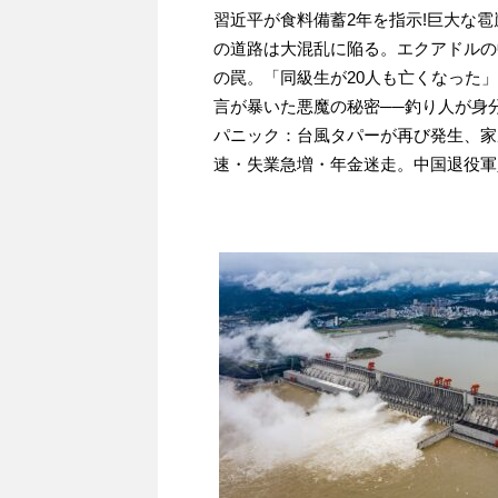
習近平が食料備蓄2年を指示!巨大な
の道路は大混乱に陥る。エクアドルの
の罠。「同級生が20人も亡くなった」
言が暴いた悪魔の秘密──釣り人が身
パニック：台風タパーが再び発生、家
速・失業急増・年金迷走。中国退役軍