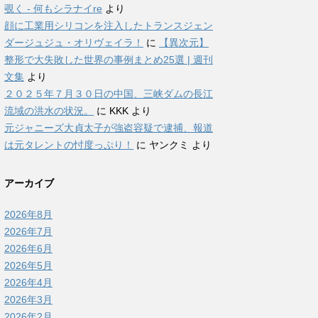
覗く - 何もシラナイre
より
顔に工業用シリコンを注入したトランスジェン
ダージュジュ・オリヴェイラ！
に
【異次元】
整形で大失敗した世界の事例まとめ25選 | 週刊
文集
より
２０２５年７月３０日の中国、三峡ダムの長江
流域の洪水の状況。
に
KKK
より
元ジャニーズ大貞太子が強盗容疑で逮捕、報道
は元タレントの忖度っぷり！
に
ヤンクミ
より
アーカイブ
2026年8月
2026年7月
2026年6月
2026年5月
2026年4月
2026年3月
2026年2月