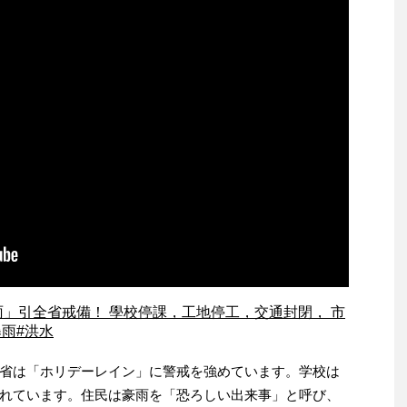
雨」引全省戒備！ 學校停課，工地停工，交通封閉， 市
雨#洪水
省は「ホリデーレイン」に警戒を強めています。学校は
れています。住民は豪雨を「恐ろしい出来事」と呼び、