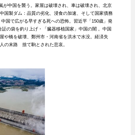
雹嵐が中国を襲う。家屋は破壊され、車は破壊され、北京
中国製ダム：品質の劣化、浸食の加速、そして国家債務
 中国で広がる早すぎる死への恐怖。習近平「150歳」発
分証の袋を釣り上げ・「臓器移植国家」中国の闇 。中国
屋や橋を破壊、鄭州市・河南省を洪水で水没。経済失
人の末路 捨て駒とされた悲哀。