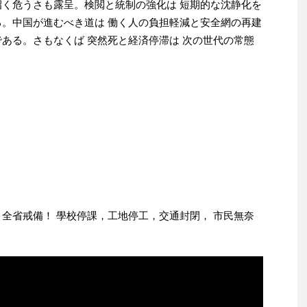
招く危うさも露呈。検閲と統制の強化は 短期的な沈静化を
る。中国が進むべき道は 働く人の負担軽減と安全網の再建
である。さもなくば 突然死と経済停滞は 次の世代の常態
引全省戒備！ 學校停課，工地停工，交通封閉， 市民無奈