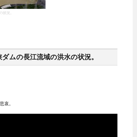
の状況。
峡ダムの長江流域の洪水の状況。
悲哀。