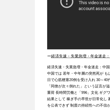
ー
経済失速・失業急増・年金迷走：
経済失速・失業急増・年金迷走：中国
中国では 若年・中年層の突然死が も
日で心筋梗塞20例を受け入れ 30～4
「同僚が次々倒れた」という証言が溢
重荷 長時間労働と「996」文化 ギ
結果として 稼ぎ手の早世が日常化し
を公表できず 制度の持続性への不信