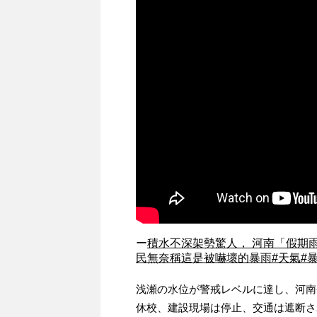
ー
積水不深架勢驚人， 河南「假期
民無奈稱這是被嚇壞的暴雨#天氣#暴
浅瀬の水位が警戒レベルに達し、河南
休校、建設現場は停止、交通は遮断さ