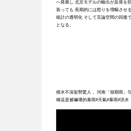
へ発展し 北京モデルの輸出が反発を
装っても 長期的には怒りを増幅させ
統計の透明化 そして言論空間の回復
となる。
積水不深架勢驚人， 河南「假期雨」
稱這是被嚇壞的暴雨#天氣#暴雨#洪水