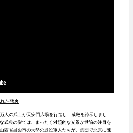
れた悲哀
数万人の兵士が天安門広場を行進し、威厳を誇示しまし
な式典の影では、まったく対照的な光景が世論の注目を
山西省呂梁市の大勢の退役軍人たちが、集団で北京に陳