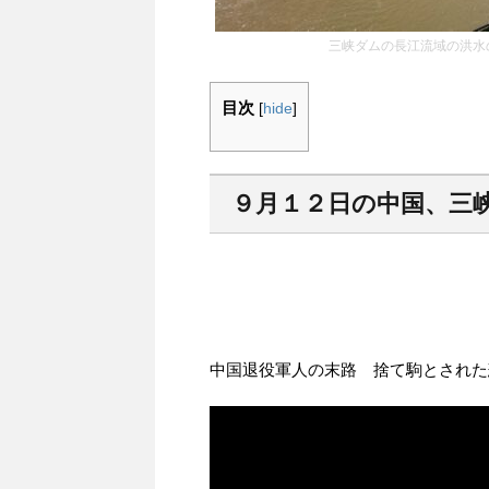
三峡ダムの長江流域の洪水
目次
[
hide
]
９月１２日の中国、三
中国退役軍人の末路 捨て駒とされた