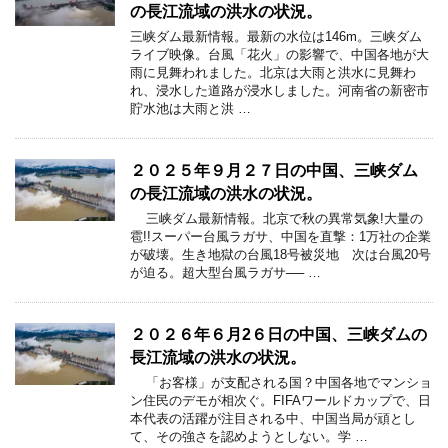
の長江流域の洪水の状況。
三峡ダム最新情報。最新の水位は146m。三峡ダム
ライブ映像。台風「花火」の影響で、中国各地が大
雨に見舞われました。北京は大雨と洪水に見舞わ
れ、浸水した道路が浸水しました。河南省の新密市
貯水池は大雨と洪 …
２０２５年９月２７日の中国、三峡ダム
の長江流域の洪水の状況。
三峡ダム最新情報。北京で秋の異常気象!大量の
雹!!スーパー台風ラガサ、中国を直撃：1万社の企業
が破壊。生き地獄の台風18号被災地 次は台風20号
が迫る。超大型台風ラガサ── …
２０２６年６月2６日の中国、三峡ダムの
長江流域の洪水の状況。
「お客様」が支配される国？中国各地でマンショ
ン住民のデモが相次ぐ。FIFAワールドカップで、日
本代表の活躍が注目される中、中国当局が頑とし
て、その強さを認めようとしない。学 …