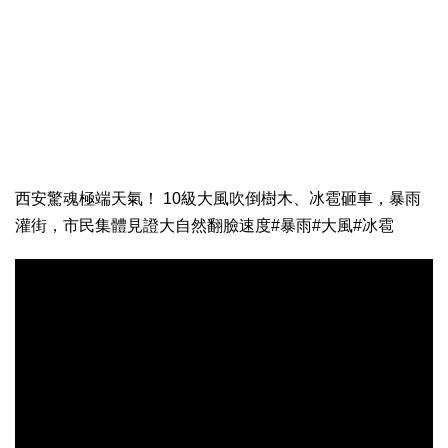
西安驚魂極端天氣！ 10級大風吹倒樹木、冰雹砸車，暴雨
灌街，市民集體見證大自然翻臉速度#暴雨#大風#冰雹