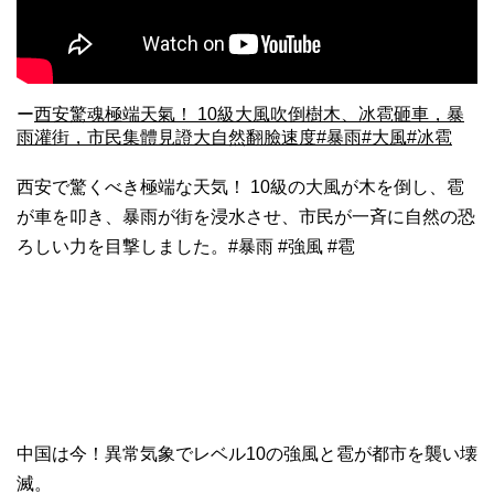
ー
西安驚魂極端天氣！ 10級大風吹倒樹木、冰雹砸車，暴
雨灌街，市民集體見證大自然翻臉速度#暴雨#大風#冰雹
西安で驚くべき極端な天気！ 10級の大風が木を倒し、雹
が車を叩き、暴雨が街を浸水させ、市民が一斉に自然の恐
ろしい力を目撃しました。#暴雨 #強風 #雹
中国は今！異常気象でレベル10の強風と雹が都市を襲い壊
滅。