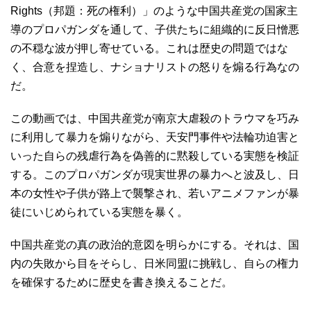
Rights（邦題：死の権利）」のような中国共産党の国家主
導のプロパガンダを通して、子供たちに組織的に反日憎悪
の不穏な波が押し寄せている。これは歴史の問題ではな
く、合意を捏造し、ナショナリストの怒りを煽る行為なの
だ。
この動画では、中国共産党が南京大虐殺のトラウマを巧み
に利用して暴力を煽りながら、天安門事件や法輪功迫害と
いった自らの残虐行為を偽善的に黙殺している実態を検証
する。このプロパガンダが現実世界の暴力へと波及し、日
本の女性や子供が路上で襲撃され、若いアニメファンが暴
徒にいじめられている実態を暴く。
中国共産党の真の政治的意図を明らかにする。それは、国
内の失敗から目をそらし、日米同盟に挑戦し、自らの権力
を確保するために歴史を書き換えることだ。