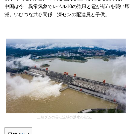
中国は今！異常気象でレベル10の強風と雹が都市を襲い壊
滅。いびつな共存関係 深センの配達員と子供。
三峡ダムの長江流域の洪水の状況。