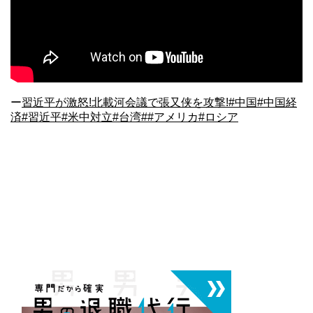
ー
習近平が激怒!北載河会議で張又侠を攻撃!#中国#中国経
済#習近平#米中対立#台湾##アメリカ#ロシア