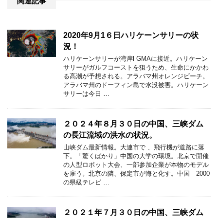
関連記事
2020年9月1６日ハリケーンサリーの状
況！
ハリケーンサリーが湾岸l GMAに接近。ハリケーン
サリーがガルフコーストを狙うため、生命にかかわ
る高潮が予想される。アラバマ州オレンジビーチ。
アラバマ州のドーフィン島で水没被害。ハリケーン
サリーは今日 …
２０２４年８月３０日の中国、三峡ダム
の長江流域の洪水の状況。
山峡ダム最新情報。大連市で 、飛行機が道路に落
下。「驚くばかり」中国の大学の環境。北京で開催
の人型ロボット大会、一部参加企業が本物のモデル
を雇う。北京の隣、保定市が海と化す。中国 2000
の県級テレビ …
２０２１年７月３０日の中国、三峡ダム