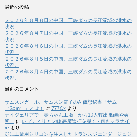
最近の投稿
２０２６年８月８日の中国、三峡ダムの長江流域の洪水の
状況。
２０２６年８月７日の中国、三峡ダムの長江流域の洪水の
状況。
２０２６年８月６日の中国、三峡ダムの長江流域の洪水の
状況。
２０２６年８月５日の中国、三峡ダムの長江流域の洪水の
状況。
２０２６年８月４日の中国、三峡ダムの長江流域の洪水の
状況。
最近のコメント
サムスンガール、サムスン電子のAI仮想秘書「サム
（Sam）」とは！
に
777Cx
より
ナイジェリアで「赤ちゃん工場」から10人救出 動画や実
態！
に
レプティリアン⑬ 悪魔崇拝を覗く - 何もシラナイ
re
より
顔に工業用シリコンを注入したトランスジェンダージュジ