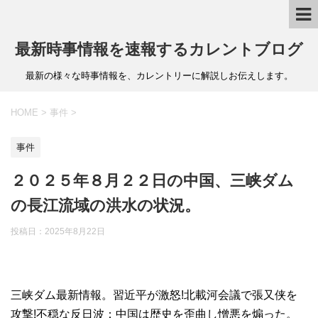
最新時事情報を速報するカレントブログ
最新の様々な時事情報を、カレントリーに解説しお伝えします。
HOME
>
事件
>
事件
２０２５年８月２２日の中国、三峡ダム
の長江流域の洪水の状況。
投稿日：
2025年8月22日
三峡ダム最新情報。習近平が激怒!北載河会議で張又侠を
攻撃!不穏な反日波：中国は歴史を歪曲し憎悪を煽った。