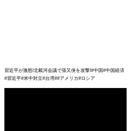
習近平が激怒!北載河会議で張又侠を攻撃!#中国#中国経済
#習近平#米中対立#台湾##アメリカ#ロシア