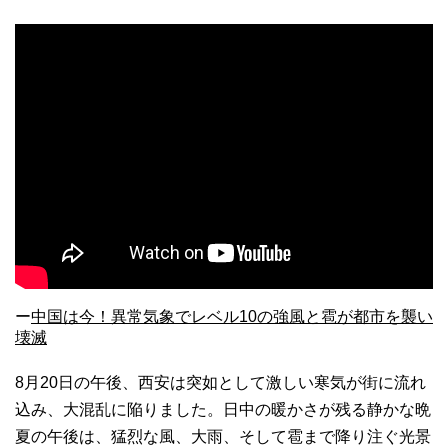
ー
中国は今！異常気象でレベル10の強風と雹が都市を襲い
壊滅
8月20日の午後、西安は突如として激しい寒気が街に流れ
込み、大混乱に陥りました。日中の暖かさが残る静かな晩
夏の午後は、猛烈な風、大雨、そして雹まで降り注ぐ光景