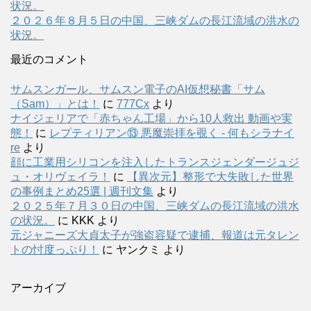
状況。
２０２６年８月５日の中国、三峡ダムの長江流域の洪水の
状況。
最近のコメント
サムスンガール、サムスン電子のAI仮想秘書「サム
（Sam）」とは！
に
777Cx
より
ナイジェリアで「赤ちゃん工場」から10人救出 動画や実
態！
に
レプティリアン⑬ 悪魔崇拝を覗く - 何もシラナイ
re
より
顔に工業用シリコンを注入したトランスジェンダージュジ
ュ・オリヴェイラ！
に
【異次元】整形で大失敗した世界
の事例まとめ25選 | 週刊文集
より
２０２５年７月３０日の中国、三峡ダムの長江流域の洪水
の状況。
に
KKK
より
元ジャニーズ大貞太子が強盗容疑で逮捕、報道は元タレン
トの忖度っぷり！
に
ヤンクミ
より
アーカイブ