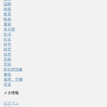
国際
将棋
教育
映画
書籍
未分類
生活
社会
科学
経営
自然
芸能
芸術
超自然現象
趣味
雇用、労働
音楽
メタ情報
ログイン