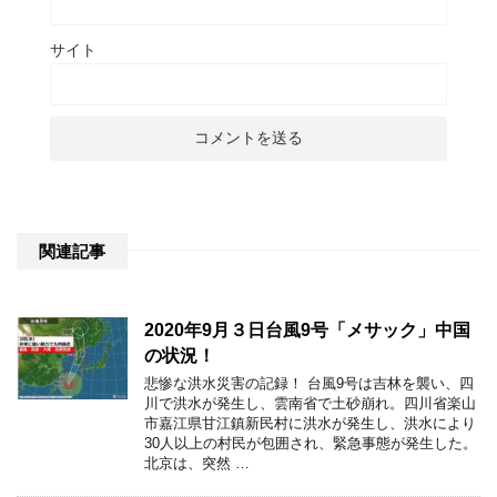
サイト
関連記事
2020年9月３日台風9号「メサック」中国
の状況！
悲惨な洪水災害の記録！ 台風9号は吉林を襲い、四
川で洪水が発生し、雲南省で土砂崩れ。四川省楽山
市嘉江県甘江鎮新民村に洪水が発生し、洪水により
30人以上の村民が包囲され、緊急事態が発生した。
北京は、突然 …