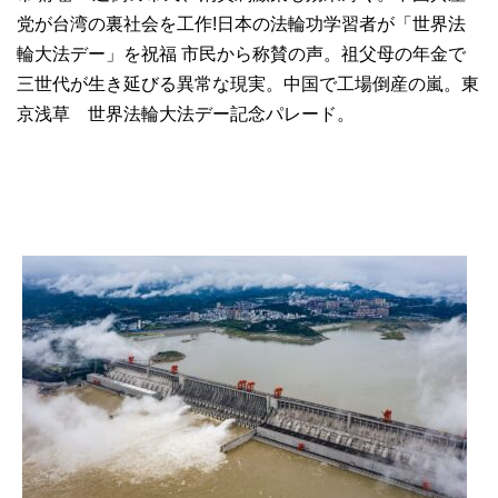
党が台湾の裏社会を工作!日本の法輪功学習者が「世界法
輪大法デー」を祝福 市民から称賛の声。祖父母の年金で
三世代が生き延びる異常な現実。中国で工場倒産の嵐。東
京浅草 世界法輪大法デー記念パレード。