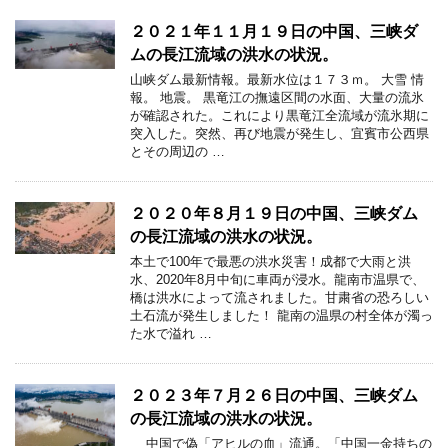
２０２１年１１月１９日の中国、三峡ダ
ムの長江流域の洪水の状況。
山峡ダム最新情報。最新水位は１７３ｍ。 大雪 情
報。 地震。 黒竜江の撫遠区間の水面、大量の流氷
が確認された。これにより黒竜江全流域が流氷期に
突入した。突然、再び地震が発生し、宜賓市公西県
とその周辺の …
２０２０年８月１９日の中国、三峡ダム
の長江流域の洪水の状況。
本土で100年で最悪の洪水災害！成都で大雨と洪
水、2020年8月中旬に車両が浸水。龍南市温県で、
橋は洪水によって流されました。甘粛省の恐ろしい
土石流が発生しました！ 龍南の温県の村全体が濁っ
た水で溢れ …
２０２３年７月２６日の中国、三峡ダム
の長江流域の洪水の状況。
中国で偽「アヒルの血」流通。「中国一金持ちの