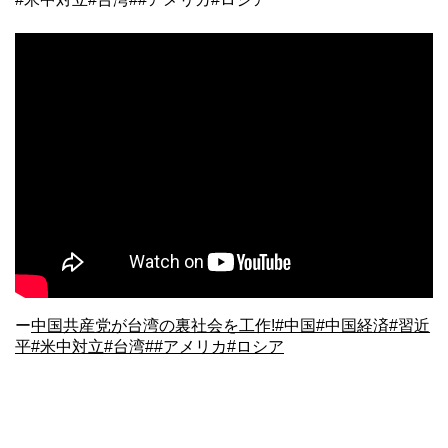
ー
中国共産党が台湾の裏社会を工作!#中国#中国経済#習近
平#米中対立#台湾##アメリカ#ロシア