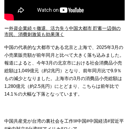
ー
外資企業続々撤退、活力失う中国大都市 貯蓄一辺倒の
市民、消費刺激策も効果薄く
中国の代表的な大都市である北京と上海で、2025年3月の
小売業販売額が前年同月と比べて大きく落ち込みました。
報道によると、今年3月の北京市における社会消費品小売
総額は1,049億元（約2兆円）となり、前年同月比で9.9％
もの減少となりました。上海市の3月の消費品小売総額は
1,280億元（約2.5兆円）にとどまり、こちらは前年比で
14.1％の大幅な下落となっています。
中国共産党が台湾の裏社会を工作!#中国#中国経済#習近平
#米中対立#台湾##アメリカ#ロシア