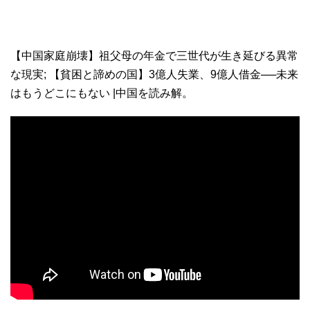
【中国家庭崩壊】祖父母の年金で三世代が生き延びる異常
な現実; 【貧困と諦めの国】3億人失業、9億人借金──未来
はもうどこにもない |中国を読み解。