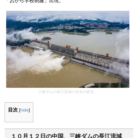
「おから学校制服」出現。
三峡ダムの長江流域の洪水の状況。
目次
[
hide
]
１０月１２日の中国、三峡ダムの長江流域