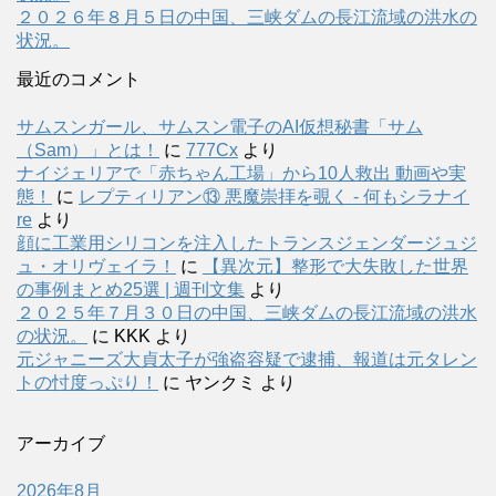
２０２６年８月５日の中国、三峡ダムの長江流域の洪水の
状況。
最近のコメント
サムスンガール、サムスン電子のAI仮想秘書「サム
（Sam）」とは！
に
777Cx
より
ナイジェリアで「赤ちゃん工場」から10人救出 動画や実
態！
に
レプティリアン⑬ 悪魔崇拝を覗く - 何もシラナイ
re
より
顔に工業用シリコンを注入したトランスジェンダージュジ
ュ・オリヴェイラ！
に
【異次元】整形で大失敗した世界
の事例まとめ25選 | 週刊文集
より
２０２５年７月３０日の中国、三峡ダムの長江流域の洪水
の状況。
に
KKK
より
元ジャニーズ大貞太子が強盗容疑で逮捕、報道は元タレン
トの忖度っぷり！
に
ヤンクミ
より
アーカイブ
2026年8月