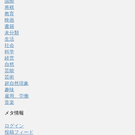
国際
将棋
教育
映画
書籍
未分類
生活
社会
科学
経営
自然
芸能
芸術
超自然現象
趣味
雇用、労働
音楽
メタ情報
ログイン
投稿フィード