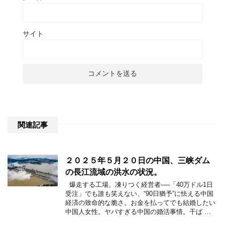
サイト
関連記事
２０２５年５月２０日の中国、三峡ダム
の長江流域の洪水の状況。
爆走する工場、凍りつく経営者──「40万ドル1日
受注」でも誰も笑えない、“90日猶予”に怯える中国
経済の致命的な脆さ。お金を払ってでも結婚したい
中国人女性。ヤバすぎる中国の婚活事情。干ば …