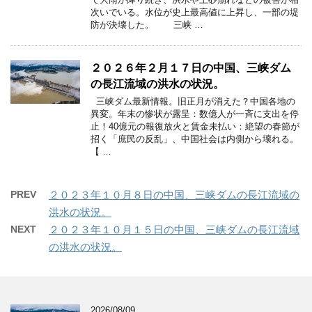
次いでいる。水位が史上最高値に上昇し、一部の堤
防が決壊した。 三峡 …
２０２６年２月１７日の中国、三峡ダム
の長江流域の洪水の状況。
三峡ダム最新情報。旧正月が消えた？中国各地の
異変。年末の惨状が露呈：数億人が一斉に支出を停
止！40億元の報復放火と賃金未払い：絶望の春節が
招く「庶民の反乱」、中国社会は内側から壊れる。
【 …
PREV
２０２３年１０月８日の中国、三峡ダムの長江流域の
洪水の状況。
NEXT
２０２３年１０月１５日の中国、三峡ダムの長江流域
の洪水の状況。
2026/08/09