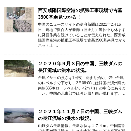
西安咸陽国際空港の拡張工事現場で古墓
3500基余見つかる！
中国のニュースサイトの澎湃新聞は2021年2月16
日、現地で数百人が春節（旧正月）連休中も休まず
に発掘作業を続けていることが伝えられた。西安咸
陽国際空港の拡張工事現場で古墓3500基余見つかり
ネット上 …
２０２０年９月３日の中国、三峡ダムの
長江流域の洪水の状況。
台風メサクの強さは1日夜、弱まり始め、強い台風
のレベルまで下がり、2日08:00には韓国の済州島の
南約335キロ（レベル14、42m / s）の中心にありま
した。中国の北東部では強い風と雨が現れます。 …
２０２１年１１月７日の中国、三峡ダム
の長江流域の洪水の状況。
山峡ダム最新情報。最新水位は１７４ｍ。中国南部
で大雨が降り続き、洪水や土砂崩れなどの被害が相