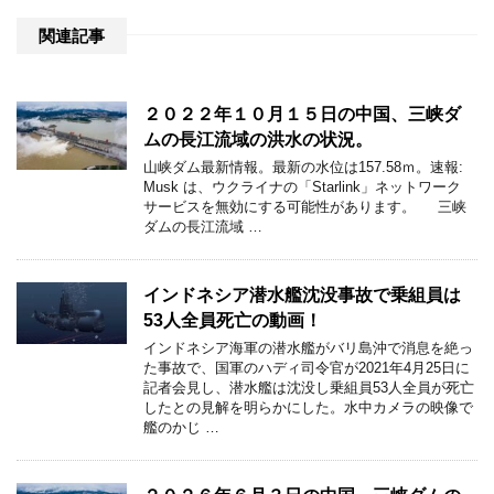
関連記事
２０２２年１０月１５日の中国、三峡ダ
ムの長江流域の洪水の状況。
山峡ダム最新情報。最新の水位は157.58ｍ。速報:
Musk は、ウクライナの「Starlink」ネットワーク
サービスを無効にする可能性があります。 三峡
ダムの長江流域 …
インドネシア潜水艦沈没事故で乗組員は
53人全員死亡の動画！
インドネシア海軍の潜水艦がバリ島沖で消息を絶っ
た事故で、国軍のハディ司令官が2021年4月25日に
記者会見し、潜水艦は沈没し乗組員53人全員が死亡
したとの見解を明らかにした。水中カメラの映像で
艦のかじ …