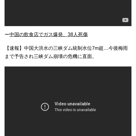
ー
中国の飲食店でガス爆発、38人死傷
【速報】中国大洪水の三峡ダム統制水位7m超…今後梅雨
まで予告され三峡ダム崩壊の危機に直面。