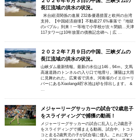
２０２６年６月３日の中国、三峡ダムの
長江流域の洪水の状況。
米台経済関係の進展 232条優遇措置と欧州の台湾
支持。【中国経済崩壊】不動産27.6%暴落で『地獄
のバブル』到来！一等地で小学校が次々閉鎖…天津
117タワーは10年放置の債務記念碑へ｜広 …
２０２２年７月９日の中国、三峡ダムの
長江流域の洪水の状況。
山峡ダム最新情報。最新の水位は146，94ｍ。文馬
高速道路のトンネルの入り口で地滑り。瀋陽は大雨
に見舞われた。広東省で洪水。河南省のイエローリ
バーにあるXiaolangdi貯水池は砂を排出します。 &
…
メジャーリーグサッカーの試合で2歳息子
をスライディングで捕獲の動画！
メジャーリーグサッカーの試合に乱入した2歳息子
をスライディングで捕まえる動画。試合中、トコト
コと走る2歳男児の子が試合場に侵入。これに気づ