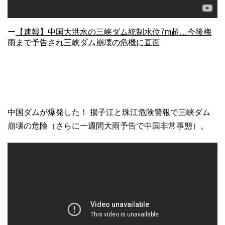
ー
【速報】中国大洪水の三峡ダム統制水位7m超…今後梅
雨まで予告され三峡ダム崩壊の危機に直面
中国ダムが爆発した！ 揚子江と珠江危険警報で三峡ダム
崩壊の危険（さらに一週間大雨予告で中国非常事態）。