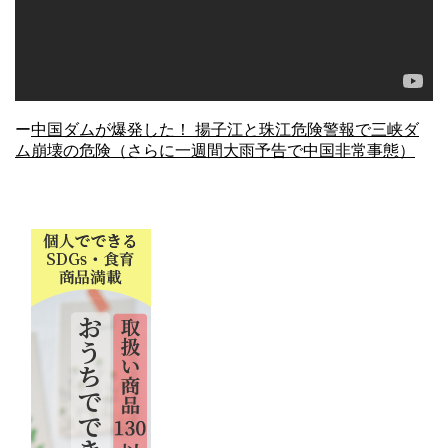
ー
中国ダムが爆発した！ 揚子江と珠江危険警報で三峡ダ
ム崩壊の危険（さらに一週間大雨予告で中国非常事態）