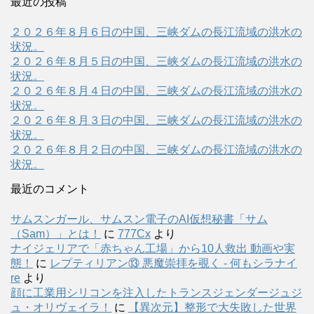
最近の投稿
２０２６年８月６日の中国、三峡ダムの長江流域の洪水の
状況。
２０２６年８月５日の中国、三峡ダムの長江流域の洪水の
状況。
２０２６年８月４日の中国、三峡ダムの長江流域の洪水の
状況。
２０２６年８月３日の中国、三峡ダムの長江流域の洪水の
状況。
２０２６年８月２日の中国、三峡ダムの長江流域の洪水の
状況。
最近のコメント
サムスンガール、サムスン電子のAI仮想秘書「サム
（Sam）」とは！
に
777Cx
より
ナイジェリアで「赤ちゃん工場」から10人救出 動画や実
態！
に
レプティリアン⑬ 悪魔崇拝を覗く - 何もシラナイ
re
より
顔に工業用シリコンを注入したトランスジェンダージュジ
ュ・オリヴェイラ！
に
【異次元】整形で大失敗した世界