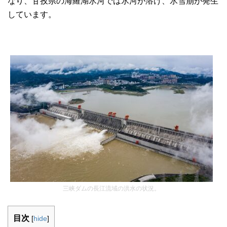
なり、甘孜県の海羅湖氷河では氷河が溶け、氷雪崩が発生
しています。
三峡ダムの長江流域の洪水の状況。
目次
[
hide
]