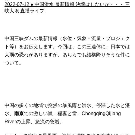
2022-07-12 ● 中国洪水 最新情報 決壊はしないが・・・ 三
峡大坝 直播ライブ
中国三峡ダムの最新情報（水位・気象・流量・プロジェク
ト等）をお伝えします。今回は、この三連休に、日本では
大雨の恐れがありますが、あちらでも結構降りそうな件に
ついて。
中国の多くの地域で突然の暴風雨と洪水、停滞した水と湛
水、
南京
での激しい嵐、稲妻と雷、ChongqingQijiang
Riverの上昇、急流の急増。