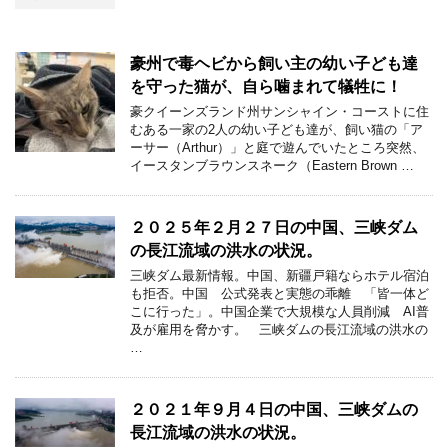
豪州で毒ヘビから飼い主の幼い子ども達
を守った猫が、自ら噛まれて犠牲に！
豪クイーンズランド州サンシャイン・コーストに住
むある一家の2人の幼い子ども達が、飼い猫の「ア
ーサー（Arthur）」と庭で遊んでいたところ突然、
イースタンブラウンスネーク（Eastern Brown …
２０２５年２月２７日の中国、三峡ダム
の長江流域の洪水の状況。
三峡ダム最新情報。中国、新疆戸籍ならホテル宿泊
も拒否。中国 公式発表と実態の乖離 「皆一体ど
こに行った」。中国企業で大規模な人員削減 AI普
及が雇用を脅かす。 三峡ダムの長江流域の洪水の
…
２０２１年９月４日の中国、三峡ダムの
長江流域の洪水の状況。