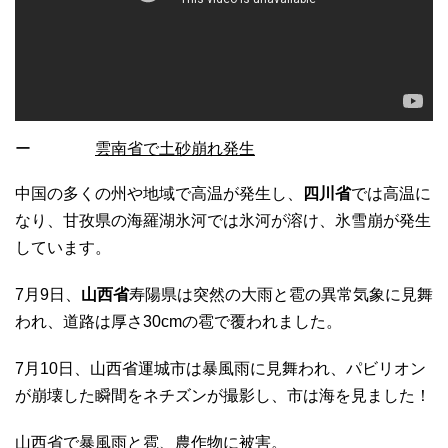
ー
雲南省で土砂崩れ発生
中国の多くの州や地域で高温が発生し、
四川省
では高温に
なり、甘孜県の海羅湖氷河では氷河が溶け、氷雪崩が発生
しています。
7月9日、
山西省
寿陽県は突然の大雨と雹の異常気象に見舞
われ、道路は厚さ30cmの雹で覆われました。
7月10日、山西省運城市は暴風雨に見舞われ、パビリオン
が崩壊した瞬間をネチズンが撮影し、市は海を見ました！
山西省で暴風雨と雹、農作物に被害。