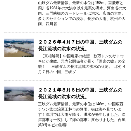
山峡ダム最新情報。最新の水位は158m。重慶市と
四川省1981年の大洪水以来最悪の洪水。河南省の大
雨、三門峡橋のガードレールは洪水、広西の大雨、
多くのセクションでの浸水、長沙の大雨、杭州の大
雨、四川省 …
２０２６年４月７日の中国、三峡ダムの
長江流域の洪水の状況。
【真相解明】中国農家の絶望…数万トンのサトウ
キビが腐敗。元内部関係者が暴く「国家の嘘」の全
貌！ 三峡ダムの長江流域の洪水の状況。 目次 ４
月７日の中国、三峡ダ …
２０２１年８月６日の中国、三峡ダムの
長江流域の洪水の状況。
三峡ダム最新情報。最新の水位は146m。中国広西
チワン族自治区玉林市の降雨、街は海を見ていま
す！深圳では大雨が降り、洪水が発生しました。沿
岸都市は一夜にして海の都市に変わりました。台風
第9号ルビの影響 …