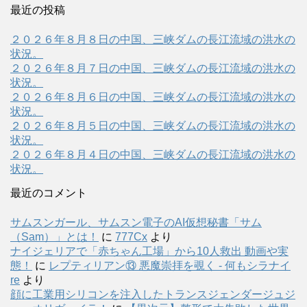
最近の投稿
２０２６年８月８日の中国、三峡ダムの長江流域の洪水の
状況。
２０２６年８月７日の中国、三峡ダムの長江流域の洪水の
状況。
２０２６年８月６日の中国、三峡ダムの長江流域の洪水の
状況。
２０２６年８月５日の中国、三峡ダムの長江流域の洪水の
状況。
２０２６年８月４日の中国、三峡ダムの長江流域の洪水の
状況。
最近のコメント
サムスンガール、サムスン電子のAI仮想秘書「サム
（Sam）」とは！
に
777Cx
より
ナイジェリアで「赤ちゃん工場」から10人救出 動画や実
態！
に
レプティリアン⑬ 悪魔崇拝を覗く - 何もシラナイ
re
より
顔に工業用シリコンを注入したトランスジェンダージュジ