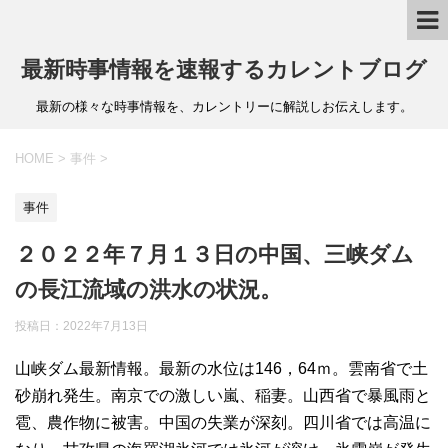
最新時事情報を速報するカレントブログ
最新の様々な時事情報を、カレントリーに解説しお伝えします。
HOME
>
事件
>
事件
２０２２年７月１３日の中国、三峡ダム
の長江流域の洪水の状況。
投稿日：
2022年7月13日
山峡ダム最新情報。最新の水位は146，64ｍ。雲南省で土
砂崩れ発生。南京での激しい嵐、稲妻。山西省で暴風雨と
雹、農作物に被害。中国の失業が深刻。四川省では高温に