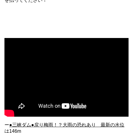
を払ってください！
ー
●三峡ダム●戻り梅雨！？大雨の恐れあり 最新の水位
は146m