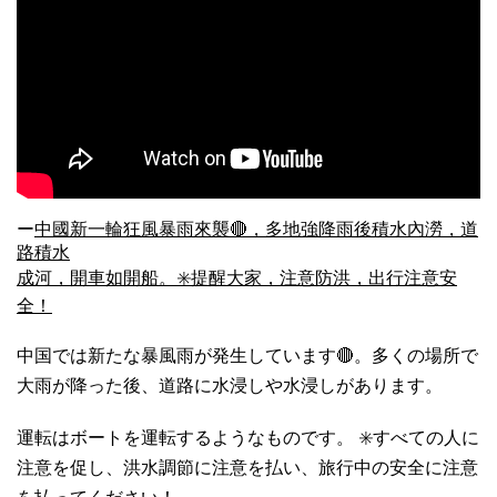
ー
中國新一輪狂風暴雨來襲🔴，多地強降雨後積水內澇，道
路積水
成河，開車如開船。✳️提醒大家，注意防洪，出行注意安
全！
中国では新たな暴風雨が発生しています🔴。多くの場所で
大雨が降った後、道路に水浸しや水浸しがあります。
運転はボートを運転するようなものです。 ✳️すべての人に
注意を促し、洪水調節に注意を払い、旅行中の安全に注意