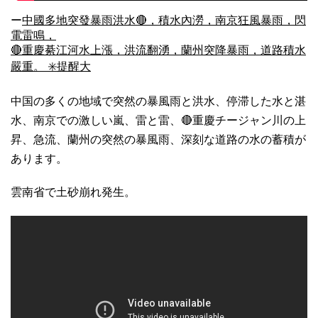
ー
中國多地突發暴雨洪水🔴，積水內澇，南京狂風暴雨，閃
電雷鳴，
🔴重慶綦江河水上漲，洪流翻湧，蘭州突降暴雨，道路積水
嚴重。 ✳️提醒大
中国の多くの地域で突然の暴風雨と洪水、停滞した水と湛
水、南京での激しい嵐、雷と雷、🔴重慶チージャン川の上
昇、急流、蘭州の突然の暴風雨、深刻な道路の水の蓄積が
あります。
雲南省で土砂崩れ発生。