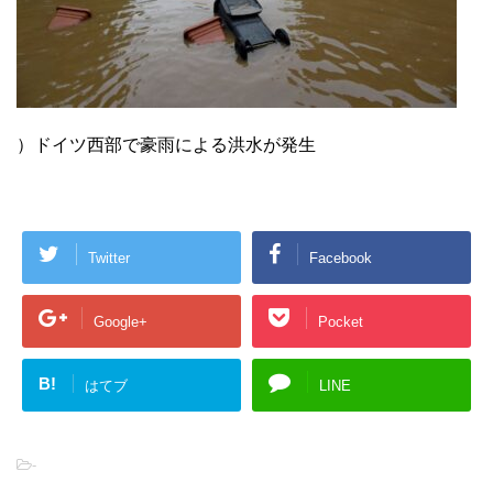
）ドイツ西部で豪雨による洪水が発生
Twitter
Facebook
Google+
Pocket
B!
はてブ
LINE
-