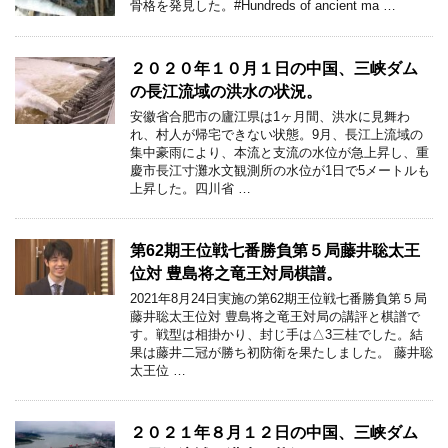
骨格を発見した。#Hundreds of ancient ma …
２０２０年１０月１日の中国、三峡ダム
の長江流域の洪水の状況。
安徽省合肥市の廬江県は1ヶ月間、洪水に見舞わ
れ、村人が帰宅できない状態。9月、長江上流域の
集中豪雨により、本流と支流の水位が急上昇し、重
慶市長江寸灘水文観測所の水位が1日で5メートルも
上昇した。四川省 …
第62期王位戦七番勝負第５局藤井聡太王
位対 豊島将之竜王対局棋譜。
2021年8月24日実施の第62期王位戦七番勝負第５局
藤井聡太王位対 豊島将之竜王対局の講評と棋譜で
す。戦型は相掛かり、封じ手は△3三桂でした。結
果は藤井二冠が勝ち初防衛を果たしました。 藤井聡
太王位 …
２０２１年８月１２日の中国、三峡ダム