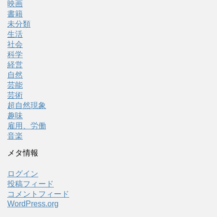
映画
書籍
未分類
生活
社会
科学
経営
自然
芸能
芸術
超自然現象
趣味
雇用、労働
音楽
メタ情報
ログイン
投稿フィード
コメントフィード
WordPress.org