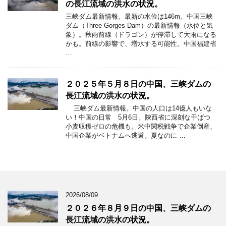
の長江流域の洪水の状況。
三峡ダム最新情報。最新の水位は146m。中国三峡
ダム（Three Gorges Dam）の最新情報（水位と気
象）。秋雨前線（ドラゴン）が停滞して大雨になる
かも。前線の影響で、増水する可能性。中国福建省
…
２０２５年５月８日の中国、三峡ダムの
長江流域の洪水の状況。
三峡ダム最新情報。中国の人口は14億人もいな
い！中国の日常 5月6日。陝西省に深刻な干ばつ
小麦収穫ゼロの危機も。米中関税戦争で企業倒産、
中国企業がベトナムへ逃避。夏なのに …
2026/08/09
２０２６年８月９日の中国、三峡ダムの
長江流域の洪水の状況。