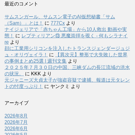
最近のコメント
サムスンガール、サムスン電子のAI仮想秘書「サム
（Sam）」とは！
に
777Cx
より
ナイジェリアで「赤ちゃん工場」から10人救出 動画や実
態！
に
レプティリアン⑬ 悪魔崇拝を覗く - 何もシラナイ
re
より
顔に工業用シリコンを注入したトランスジェンダージュジ
ュ・オリヴェイラ！
に
【異次元】整形で大失敗した世界
の事例まとめ25選 | 週刊文集
より
２０２５年７月３０日の中国、三峡ダムの長江流域の洪水
の状況。
に
KKK
より
元ジャニーズ大貞太子が強盗容疑で逮捕、報道は元タレン
トの忖度っぷり！
に
ヤンクミ
より
アーカイブ
2026年8月
2026年7月
2026年6月
2026年5月