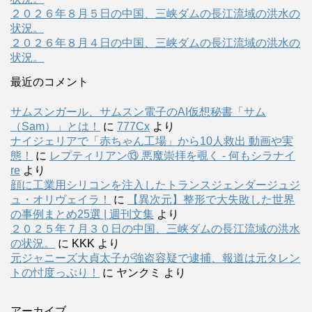
２０２６年８月５日の中国、三峡ダムの長江流域の洪水の
状況。
２０２６年８月４日の中国、三峡ダムの長江流域の洪水の
状況。
最近のコメント
サムスンガール、サムスン電子のAI仮想秘書「サム
（Sam）」とは！
に
777Cx
より
ナイジェリアで「赤ちゃん工場」から10人救出 動画や実
態！
に
レプティリアン⑬ 悪魔崇拝を覗く - 何もシラナイ
re
より
顔に工業用シリコンを注入したトランスジェンダージュジ
ュ・オリヴェイラ！
に
【異次元】整形で大失敗した世界
の事例まとめ25選 | 週刊文集
より
２０２５年７月３０日の中国、三峡ダムの長江流域の洪水
の状況。
に
KKK
より
元ジャニーズ大貞太子が強盗容疑で逮捕、報道は元タレン
トの忖度っぷり！
に
ヤンクミ
より
アーカイブ