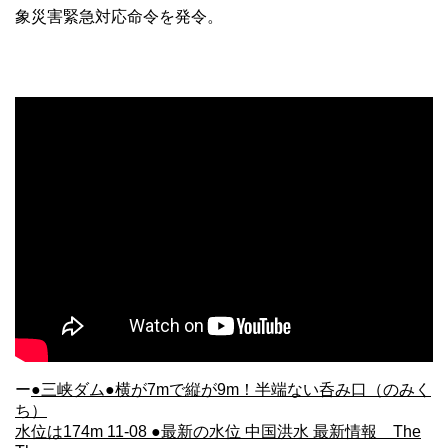
象災害緊急対応命令を発令。
ー
●三峡ダム●横が7mで縦が9m！半端ない呑み口（のみく
ち）
水位は174m 11-08 ●最新の水位 中国洪水 最新情報 The