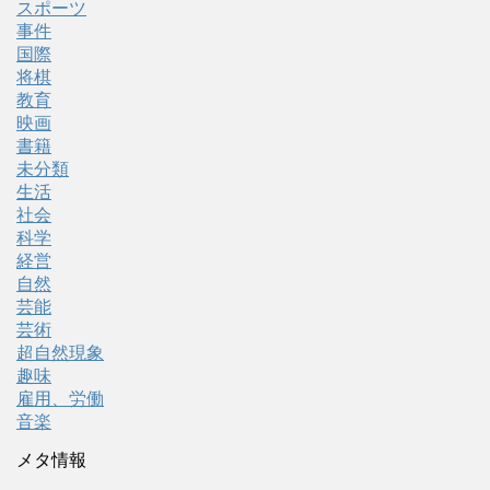
スポーツ
事件
国際
将棋
教育
映画
書籍
未分類
生活
社会
科学
経営
自然
芸能
芸術
超自然現象
趣味
雇用、労働
音楽
メタ情報