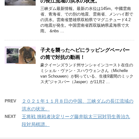
の長江流域の洪水の状況。
三峡ダム最新情報。最新の水位は145m。中國雲南
省、青海省、での別の地震、雲南省、メンハイ郡で
の洪水。雲南省楚雄県双柏県でマグニチュード4.2
の地震が発生。中国雲南省西双版納県孟海県で大
雨。 &nbs …
子犬を襲ったヘビにラッピングペーパー
の筒で対抗の動画！
豪クイーンズランド州サンシャインコースト在住の
ミシェル・ヴァン・スハウウェンさん（Michelle
van Schouwen）が飼っている、生後9週間のミック
ス犬“ジャスパー（Jasper）が11月2 …
PREV
２０２１年１１月８日の中国、三峡ダムの長江流域の
洪水の状況。
NEXT
王将戦 挑戦者決定リーグ藤井聡太三冠対羽生善治九
段対局棋譜。