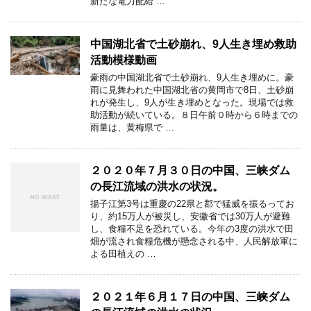
新たな電力配給 …
中国湖北省で土砂崩れ、9人生き埋め救助
活動模様動画
豪雨の中国湖北省で土砂崩れ、9人生き埋めに。豪
雨に見舞われた中国湖北省の黄岡市で8日、土砂崩
れが発生し、9人が生き埋めとなった。現場では救
助活動が続いている。８日午前０時から６時までの
雨量は、黄梅県で …
２０２０年７月３０日の中国、三峡ダム
の長江流域の洪水の状況。
揚子江第3号は重慶の22県と郡で猛威を振るってお
り、約15万人が被災し、安徽省では30万人が避難
し、食糧不足を恐れている。今年の3度の洪水で田
畑が流され食糧危機が懸念される中、人民解放軍に
よる田植えの …
２０２１年６月１７日の中国、三峡ダム