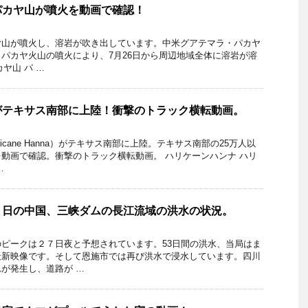
パカヤ山が噴火を動画で確認！
ヤ山が噴火し、溶岩が吹き出しています。中米グアテマラ・パカヤ
パカヤ火山の噴火により、7月26日から周辺地域全体に溶岩が溶
カヤ山 パ …
がテキサス南部に上陸！衝撃のトラック横転動画。
icane Hanna）がテキサス南部に上陸。テキサス南部の25万人以
動画で確認。衝撃のトラック横転動画。 ハリケーンハンナ ハリ
…
７日の中国、三峡ダムの長江流域の洪水の状況。
ピークは２７日夜と予想されています。53日間の洪水、当局はま
最新映像です。そして恩施市では再び洪水で浸水しています。四川
が発生し、道路が …