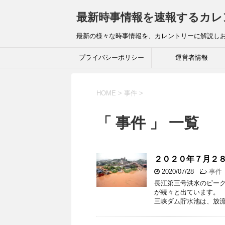
最新時事情報を速報するカレ
最新の様々な時事情報を、カレントリーに解説し
プライバシーポリシー
運営者情報
HOME
>
事件
>
「 事件 」 一覧
２０２０年７月２
2020/07/28
-
事件
長江第三号洪水のピー
が続々と出ています。 
三峡ダム貯水池は、放流