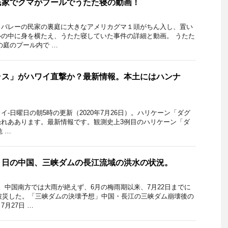
民家でクマがプールでうたた寝の動画！
トバレーの民家の裏庭に大きなアメリカグマ１頭がちん入し、置い
の中に身を横たえ、うたた寝していた事件の詳細と動画。 うたた
の庭のプール内で …
ラス」がハワイ直撃か？最新情報。本土にはハンナ
-日曜日の朝5時の更新（2020年7月26日）。ハリケーン「ダグ
恐れああります。最新情報です。観測史上3例目のハリケーン「ダ
危 …
６日の中国、三峡ダムの長江流域の洪水の状況。
。中国南方では大雨が絶えず、6月の梅雨期以来、7月22日までに
が被災した。「三峡ダムの決壊予想」中国・長江の三峡ダム崩壊後の
月27日 …