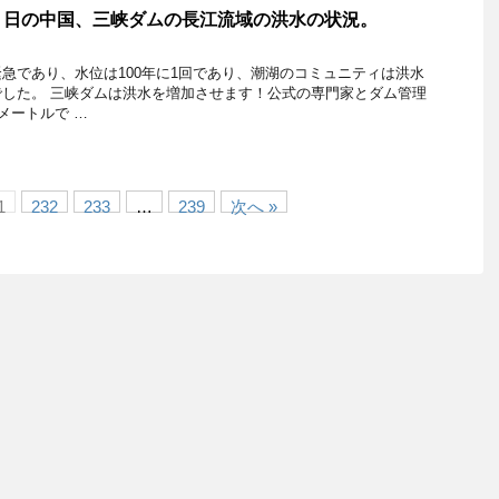
５日の中国、三峡ダムの長江流域の洪水の状況。
急であり、水位は100年に1回であり、潮湖のコミュニティは洪水
した。 三峡ダムは洪水を増加させます！公式の専門家とダム管理
メートルで …
1
232
233
…
239
次へ »