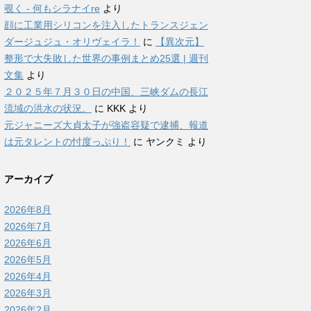
覗く - 何もシラナイre
より
顔に工業用シリコンを注入したトランスジェン
ダージュジュ・オリヴェイラ！
に
【異次元】
整形で大失敗した世界の事例まとめ25選 | 週刊
文集
より
２０２５年７月３０日の中国、三峡ダムの長江
流域の洪水の状況。
に
KKK
より
元ジャニーズ大貞太子が強盗容疑で逮捕、報道
は元タレントの忖度っぷり！
に
ヤンクミ
より
アーカイブ
2026年8月
2026年7月
2026年6月
2026年5月
2026年4月
2026年3月
2026年2月