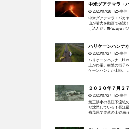
中米グアテマラ・
2020/07/28
-
事件
中米グアテマラ・パカ
山が噴火を動画で確認！
け込んだ。#Pacaya パ
ハリケーンハンナ
2020/07/27
-
事件
ハリケーンハンナ（Hurr
上が停電。衝撃の様子を
ケーンハンナが上陸。 
２０２０年７月２
2020/07/27
-
事件
第三洪水の長江下流域の
だ沈黙している！長江
省茂県で突然の土砂崩れ