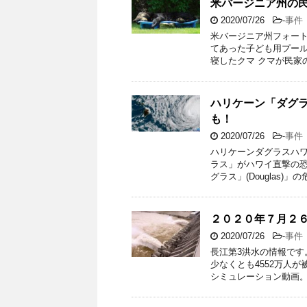
米バージニア州の
2020/07/26
-
事件
米バージニア州フォー
てあった子ども用プール
寝したクマ クマが民家
ハリケーン「ダグ
も！
2020/07/26
-
事件
ハリケーンダグラスハワイ
ラス」がハワイ直撃の
グラス」(Douglas)」の
２０２０年７月２
2020/07/26
-
事件
長江第3洪水の情報です
少なくとも4552万人
シミュレーション動画。7