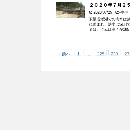
２０２０年７月２
2020/07/25
-
事件
安徽省潮湖での洪水は緊
に囲まれ、洪水は深刻で
者は、ダムは高さが185
« 前へ
1
…
229
230
23