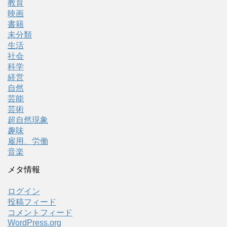
教育
映画
書籍
未分類
生活
社会
科学
経営
自然
芸能
芸術
超自然現象
趣味
雇用、労働
音楽
メタ情報
ログイン
投稿フィード
コメントフィード
WordPress.org