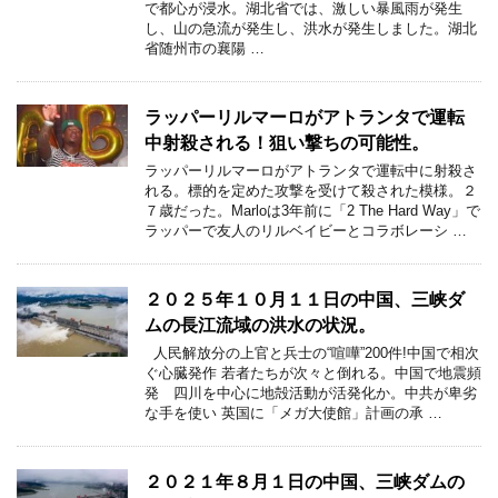
で都心が浸水。湖北省では、激しい暴風雨が発生
し、山の急流が発生し、洪水が発生しました。湖北
省随州市の襄陽 …
ラッパーリルマーロがアトランタで運転
中射殺される！狙い撃ちの可能性。
ラッパーリルマーロがアトランタで運転中に射殺さ
れる。標的を定めた攻撃を受けて殺された模様。２
７歳だった。Marloは3年前に「2 The Hard Way」で
ラッパーで友人のリルベイビーとコラボレーシ …
２０２５年１０月１１日の中国、三峡ダ
ムの長江流域の洪水の状況。
人民解放分の上官と兵士の“喧嘩”200件!中国で相次
ぐ心臓発作 若者たちが次々と倒れる。中国で地震頻
発 四川を中心に地殻活動が活発化か。中共が卑劣
な手を使い 英国に「メガ大使館」計画の承 …
２０２１年８月１日の中国、三峡ダムの