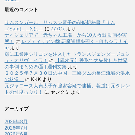
最近のコメント
サムスンガール、サムスン電子のAI仮想秘書「サム
（Sam）」とは！
に
777Cx
より
ナイジェリアで「赤ちゃん工場」から10人救出 動画や実
態！
に
レプティリアン⑬ 悪魔崇拝を覗く - 何もシラナイ
re
より
顔に工業用シリコンを注入したトランスジェンダージュジ
ュ・オリヴェイラ！
に
【異次元】整形で大失敗した世界
の事例まとめ25選 | 週刊文集
より
２０２５年７月３０日の中国、三峡ダムの長江流域の洪水
の状況。
に
KKK
より
元ジャニーズ大貞太子が強盗容疑で逮捕、報道は元タレン
トの忖度っぷり！
に
ヤンクミ
より
アーカイブ
2026年8月
2026年7月
2026年6月