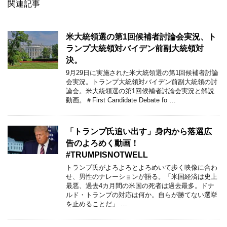
関連記事
米大統領選の第1回候補者討論会実況、ト
ランプ大統領対バイデン前副大統領対
決。
9月29日に実施された米大統領選の第1回候補者討論
会実況。トランプ大統領対バイデン前副大統領の討
論会。米大統領選の第1回候補者討論会実況と解説
動画。＃First Candidate Debate fo …
「トランプ氏追い出す」身内から落選広
告のよろめく動画！
#TRUMPISNOTWELL
トランプ氏がよろよろとよろめいて歩く映像に合わ
せ、男性のナレーションが語る。「米国経済は史上
最悪、過去4カ月間の米国の死者は過去最多。ドナ
ルド・トランプの対応は何か。自らが勝てない選挙
を止めることだ」 …