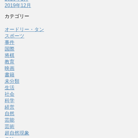
2019年12月
カテゴリー
オードリー・タン
スポーツ
事件
国際
将棋
教育
映画
書籍
未分類
生活
社会
科学
経営
自然
芸能
芸術
超自然現象