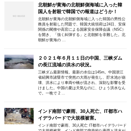
北朝鮮が黄海の北朝鮮側海域に入った韓
国人を射殺で韓国での報道はどうか！
北朝鮮が黄海の北朝鮮側海域に入った韓国の男性公
務員を射殺した問題で、韓国大統領府は24日、安保
関係の閣僚や高官による国家安全保障会議（NSC）
を開き、「強く糾弾する」と北朝鮮を非難した。北
朝鮮が黄海の …
２０２１年６月１１日の中国、三峡ダム
の長江流域の洪水の状況。
三峡ダム最新情報。最新の水位は145m。中国浙江
省紹興市諸曁市で突然の大雨が発生し、貯水池が崩
壊、洪水により車両や橋が流され、深刻な影響を受
けました。中国の夏は天気なのに、ひょう洪水なん
で。一晩で 2 …
インド南部で豪雨、30人死亡、IT都市ハ
イデラバードで大規模被害。
インド南部で豪雨、30人死亡 IT都市ハイデラバード
で大規模被害。インド南部で突発的な豪雨と洪水が