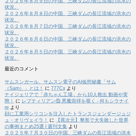
２０２６年８月９日の中国、三峡ダムの長江流域の洪水の
状況。
２０２６年８月８日の中国、三峡ダムの長江流域の洪水の
状況。
２０２６年８月７日の中国、三峡ダムの長江流域の洪水の
状況。
２０２６年８月６日の中国、三峡ダムの長江流域の洪水の
状況。
２０２６年８月５日の中国、三峡ダムの長江流域の洪水の
状況。
最近のコメント
サムスンガール、サムスン電子のAI仮想秘書「サム
（Sam）」とは！
に
777Cx
より
ナイジェリアで「赤ちゃん工場」から10人救出 動画や実
態！
に
レプティリアン⑬ 悪魔崇拝を覗く - 何もシラナイ
re
より
顔に工業用シリコンを注入したトランスジェンダージュジ
ュ・オリヴェイラ！
に
【異次元】整形で大失敗した世界
の事例まとめ25選 | 週刊文集
より
２０２５年７月３０日の中国、三峡ダムの長江流域の洪水